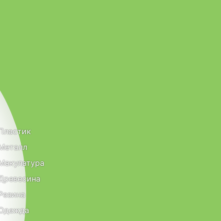
Пластик
Металл
Макулатура
Древесина
Резина
Одежда