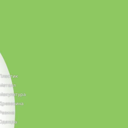
Пластик
Металл
Макулатура
Древесина
Резина
Одежда